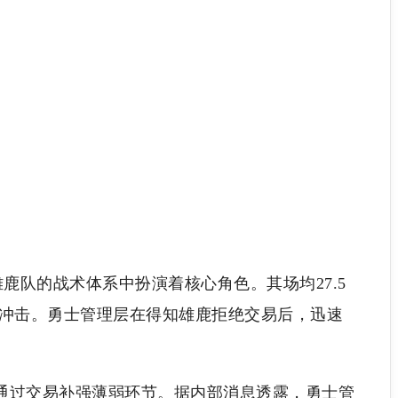
队的战术体系中扮演着核心角色。其场均27.5
的冲击。勇士管理层在得知雄鹿拒绝交易后，迅速
通过交易补强薄弱环节。据内部消息透露，勇士管