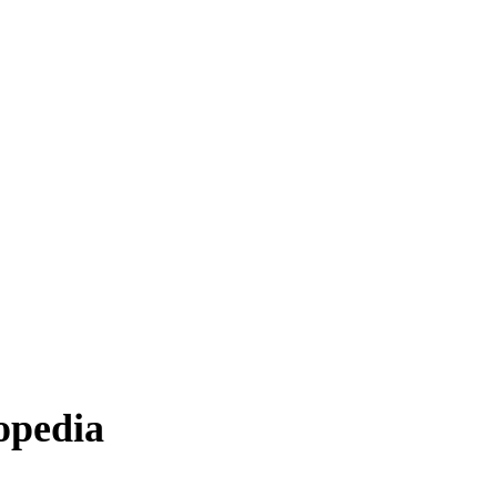
opedia