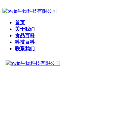
首页
关于我们
食品百科
科技百科
联系我们