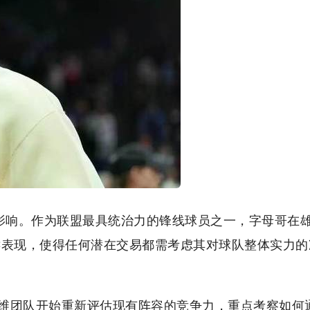
响。作为联盟最具统治力的锋线球员之一，字母哥在雄鹿
的关键表现，使得任何潜在交易都需考虑其对球队整体实力
利维团队开始重新评估现有阵容的竞争力，重点考察如何