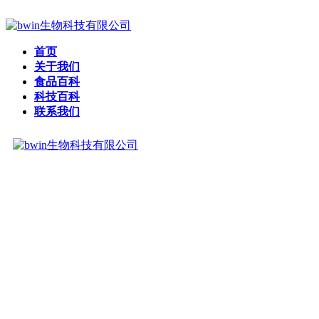
首页
关于我们
食品百科
科技百科
联系我们