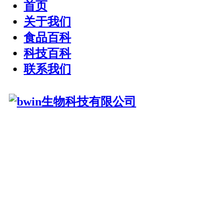
首页
关于我们
食品百科
科技百科
联系我们