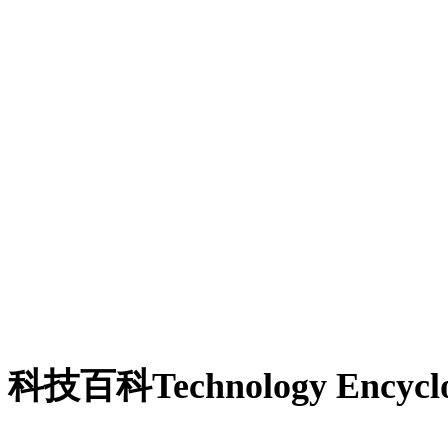
科技百科
Technology Encycl