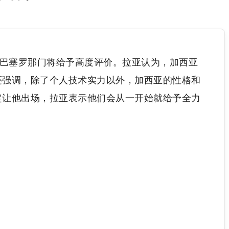
名巴塞罗那门将给予高度评价。拉亚认为，加西亚
还强调，除了个人技术实力以外，加西亚的性格和
定让他出场，拉亚表示他们会从一开始就给予全力