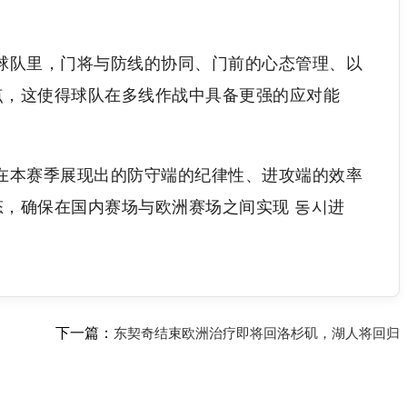
球队里，门将与防线的协同、门前的心态管理、以
点，这使得球队在多线作战中具备更强的应对能
。
在本赛季展现出的防守端的纪律性、进攻端的效率
，确保在国内赛场与欧洲赛场之间实现 동시进
下一篇：
东契奇结束欧洲治疗即将回洛杉矶，湖人将回归