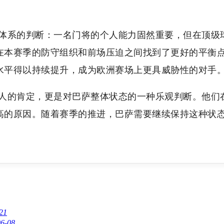
前体系的判断：一名门将的个人能力固然重要，但在顶级
在本赛季的防守组织和前场压迫之间找到了更好的平衡
水平得以持续提升，成为欧洲赛场上更具威胁性的对手
个人的肯定，更是对巴萨整体状态的一种乐观判断。他们
高的原因。随着赛季的推进，巴萨需要继续保持这种状态
21
06-08